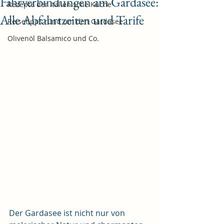
Fährverbindungen am Gardasee:
Rezepte der Italienische Küche
Alle Abfahrtzeiten und Tarife
Reisetipps rund um den Gardasee
Olivenöl Balsamico und Co.
Der Gardasee ist nicht nur von 