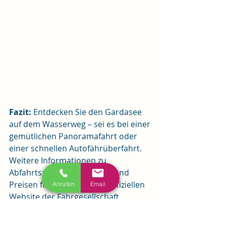
Fazit:
 Entdecken Sie den Gardasee 
auf dem Wasserweg – sei es bei einer 
gemütlichen Panoramafahrt oder 
einer schnellen Autofährüberfahrt. 
Weitere Informationen zu 
Abfahrtszeiten, Buchungen und 
Preisen finden Sie auf der offiziellen 
Anrufen
Email
Website der Fährgesellschaft 
Navigarda: Navigarda. Wenn Sie 
einen ausführlichen Blogbericht zum 