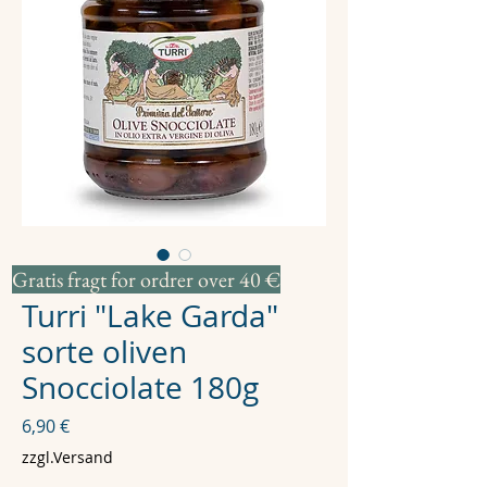
Gratis fragt for ordrer over 40 €
Varenr.: 0016
Turri "Lake Garda"
sorte oliven
Snocciolate 180g
Pris
6,90 €
zzgl.Versand