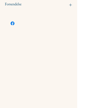
Forsendelse
DHL 3-5 hverdage