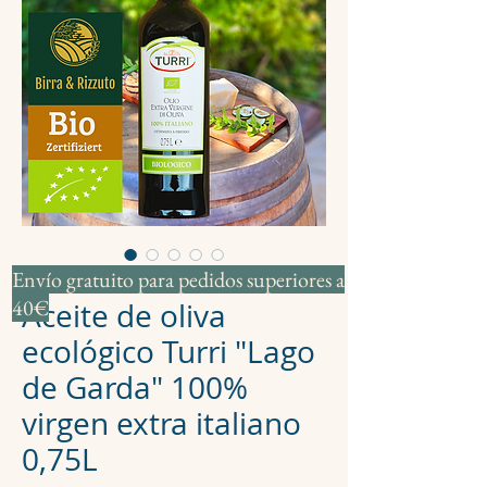
Envío gratuito para pedidos superiores a
SKU: 0001
40€
Aceite de oliva
ecológico Turri "Lago
de Garda" 100%
virgen extra italiano
0,75L