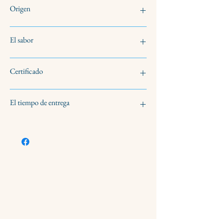
Origen
100% italiano
El sabor
licitación
Certificado
maduro
sabroso
Agricultura UE - IT BIO 009
El tiempo de entrega
3-5 días laborables