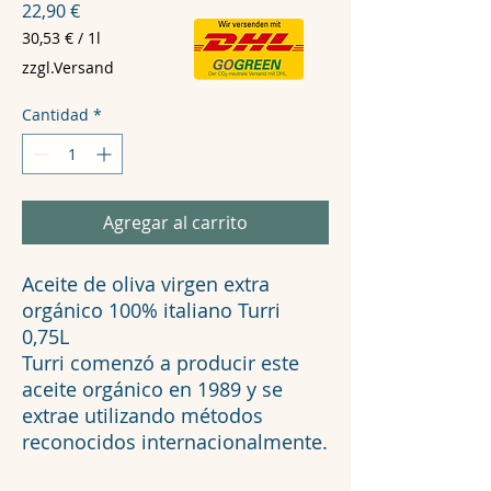
Precio
22,90 €
30,53 €
/
1l
30,53 €
zzgl.Versand
por
1
Cantidad
*
Litro
Agregar al carrito
Aceite de oliva virgen extra
orgánico 100% italiano Turri
0,75L
Turri comenzó a producir este
aceite orgánico en 1989 y se
extrae utilizando métodos
reconocidos internacionalmente.