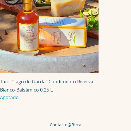
o
r
1
L
i
t
r
o
Turri "Lago de Garda" Condimento Riserva
Bianco-Balsámico 0,25 L
Agotado
Contacto@Birra-