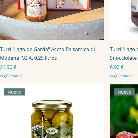
Turri "Lago de Garda" Aceto Balsamico di
Turri "Lago
Modena P.G.A. 0,25 litros
Snocciolate
Precio
Precio
24,90 €
6,90 €
zzgl.Versand
zzgl.Versand
Nuevo
Nuevo