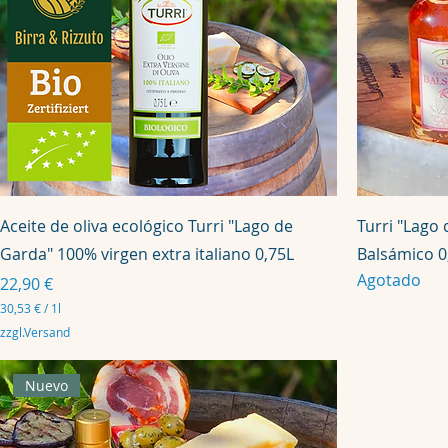
Aceite de oliva ecológico Turri "Lago de
Turri "Lago
Garda" 100% virgen extra italiano 0,75L
Balsámico 0
Agotado
Precio
22,90 €
30,53 €
/
1l
3
zzgl.Versand
0
,
5
Nuevo
3
€
p