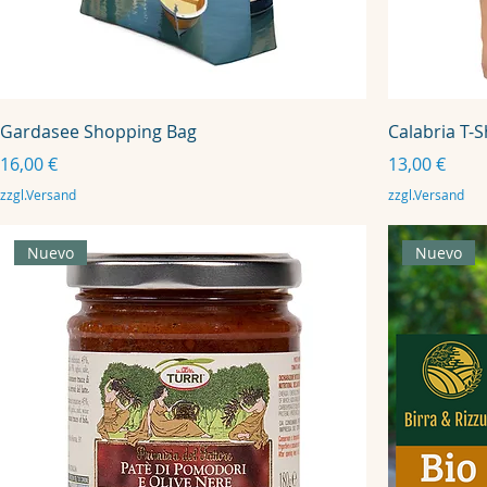
Gardasee Shopping Bag
Calabria T-S
Precio
Precio
16,00 €
13,00 €
zzgl.Versand
zzgl.Versand
Nuevo
Nuevo