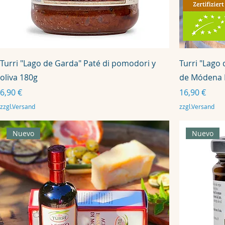
Turri "Lago de Garda" Paté di pomodori y
Turri "Lago
oliva 180g
de Módena I
Precio
Precio
6,90 €
16,90 €
zzgl.Versand
zzgl.Versand
Nuevo
Nuevo