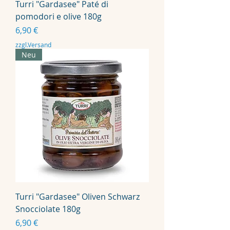
Turri "Gardasee" Paté di
pomodori e olive 180g
Preis
6,90 €
zzgl.Versand
Neu
Turri "Gardasee" Oliven Schwarz
Snocciolate 180g
Preis
6,90 €