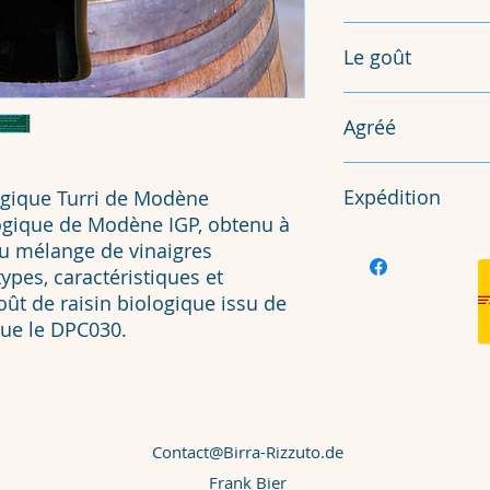
100% italien
Le goût
aigre-doux
Agréé
aromatique
IGP - Appellation d'
Expédition
ogique Turri de Modène
ogique de Modène IGP, obtenu à
DHL 3-5 jours ouvra
 du mélange de vinaigres
ypes, caractéristiques et
ût de raisin biologique issu de
que le DPC030.
Contact@Birra-Rizzuto.de
Frank Bier