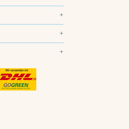
Origine Contrôlée
bles