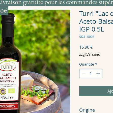
ivraison gratuite pour les commandes supér
40€
Turri "Lac
Aceto Bals
IGP 0,5L
SKU : 0003
Prix
16,90 €
zzgl.Versand
Quantité
*
Aj
Origine