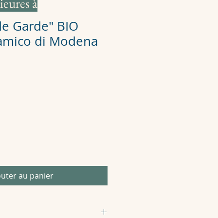
ieures à
 de Garde" BIO
amico di Modena
outer au panier