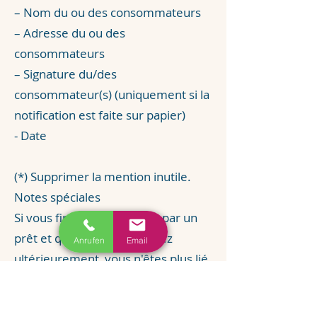
– Nom du ou des consommateurs
– Adresse du ou des
consommateurs
– Signature du/des
consommateur(s) (uniquement si la
notification est faite sur papier)
- Date
(*) Supprimer la mention inutile.
Notes spéciales
Si vous financez ce contrat par un
prêt et que vous le révoquez
Anrufen
Email
ultérieurement, vous n'êtes plus lié
par le contrat de prêt, à condition
que les deux contrats forment une